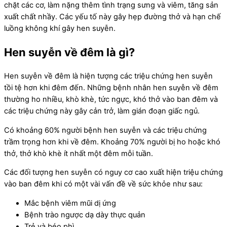
chặt các cơ, làm nặng thêm tình trạng sưng và viêm, tăng sản
xuất chất nhầy. Các yếu tố này gây hẹp đường thở và hạn chế
luồng không khí gây hen suyễn.
Hen suyễn về đêm là gì?
Hen suyễn về đêm là hiện tượng các triệu chứng hen suyễn
tồi tệ hơn khi đêm đến. Những bệnh nhân hen suyễn về đêm
thường ho nhiều, khò khè, tức ngực, khó thở vào ban đêm và
các triệu chứng này gây cản trở, làm gián đoạn giấc ngủ.
Có khoảng 60% người bệnh hen suyễn và các triệu chứng
trầm trọng hơn khi về đêm. Khoảng 70% người bị ho hoặc khó
thở, thở khò khè ít nhất một đêm mỗi tuần.
Các đối tượng hen suyễn có nguy cơ cao xuất hiện triệu chứng
vào ban đêm khi có một vài vấn đề về sức khỏe như sau:
Mắc bệnh viêm mũi dị ứng
Bệnh trào ngược dạ dày thực quản
Trẻ và béo phì