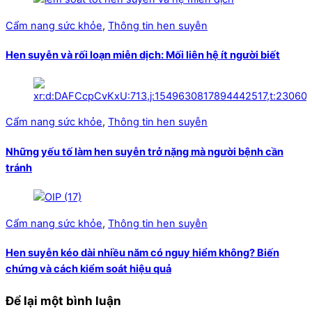
Cẩm nang sức khỏe
,
Thông tin hen suyễn
Hen suyễn và rối loạn miễn dịch: Mối liên hệ ít người biết
Cẩm nang sức khỏe
,
Thông tin hen suyễn
Những yếu tố làm hen suyễn trở nặng mà người bệnh cần
tránh
Cẩm nang sức khỏe
,
Thông tin hen suyễn
Hen suyễn kéo dài nhiều năm có nguy hiểm không? Biến
chứng và cách kiểm soát hiệu quả
Để lại một bình luận