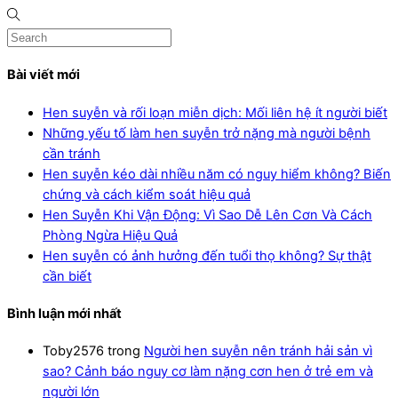
Bài viết mới
Hen suyễn và rối loạn miễn dịch: Mối liên hệ ít người biết
Những yếu tố làm hen suyễn trở nặng mà người bệnh
cần tránh
Hen suyễn kéo dài nhiều năm có nguy hiểm không? Biến
chứng và cách kiểm soát hiệu quả
Hen Suyễn Khi Vận Động: Vì Sao Dễ Lên Cơn Và Cách
Phòng Ngừa Hiệu Quả
Hen suyễn có ảnh hưởng đến tuổi thọ không? Sự thật
cần biết
Bình luận mới nhất
Toby2576
trong
Người hen suyễn nên tránh hải sản vì
sao? Cảnh báo nguy cơ làm nặng cơn hen ở trẻ em và
người lớn