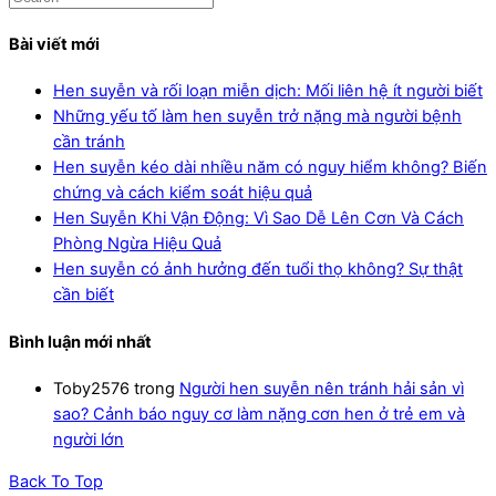
Bài viết mới
Hen suyễn và rối loạn miễn dịch: Mối liên hệ ít người biết
Những yếu tố làm hen suyễn trở nặng mà người bệnh
cần tránh
Hen suyễn kéo dài nhiều năm có nguy hiểm không? Biến
chứng và cách kiểm soát hiệu quả
Hen Suyễn Khi Vận Động: Vì Sao Dễ Lên Cơn Và Cách
Phòng Ngừa Hiệu Quả
Hen suyễn có ảnh hưởng đến tuổi thọ không? Sự thật
cần biết
Bình luận mới nhất
Toby2576
trong
Người hen suyễn nên tránh hải sản vì
sao? Cảnh báo nguy cơ làm nặng cơn hen ở trẻ em và
người lớn
Back To Top