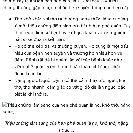
chứng xảy ra khi lên cơn hen cấp tính. Dưới đây là 4 triệu
chứng thường gặp ở bệnh nhân hen suyễn trong cơn hen cấp:
Thở khò khè: Khi thở ra thường nghe thấy tiếng rít cũng
là một triệu chứng điển hình của bệnh hen phế quản. Tùy
thuộc vào tiền sử bệnh và kết quả khám và xét nghiệm
bác sĩ sẽ đưa ra kết luận.
Ho có thể kéo dài và thường xuyên. Ho cũng là một dấu
hiệu của bệnh hen suyễn và thường ho nhiều hơn về
đêm. Bệnh rất dễ bị nhầm lẫn với các bệnh khác như
viêm phế quản, viêm họng hoặc thậm chí được chẩn
đoán là ho lao.
Nặng ngực: Người bệnh có thể cảm thấy tức ngực, khó
thở, thở nhanh, cảm giác có vật gì đó đè lên ngực, đặc
biệt là khi thở ra.
Triệu chứng lâm sàng của hen phế quản là ho, khó thở, nặng
ngực,…