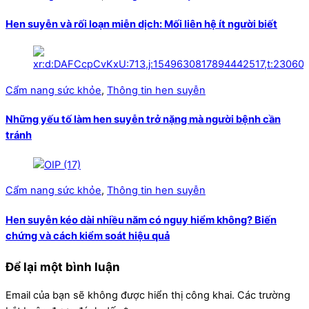
Hen suyễn và rối loạn miễn dịch: Mối liên hệ ít người biết
Cẩm nang sức khỏe
,
Thông tin hen suyễn
Những yếu tố làm hen suyễn trở nặng mà người bệnh cần
tránh
Cẩm nang sức khỏe
,
Thông tin hen suyễn
Hen suyễn kéo dài nhiều năm có nguy hiểm không? Biến
chứng và cách kiểm soát hiệu quả
Để lại một bình luận
Email của bạn sẽ không được hiển thị công khai.
Các trường