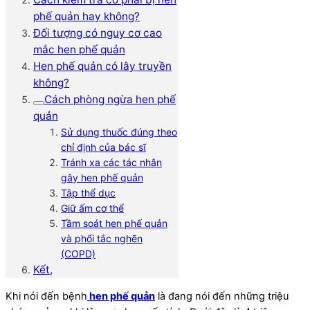
phế quản hay không?
Đối tượng có nguy cơ cao
mắc hen phế quản
Hen phế quản có lây truyền
không?
Cách phòng ngừa hen phế
quản
Sử dụng thuốc đúng theo
chỉ định của bác sĩ
Tránh xa các tác nhân
gây hen phế quản
Tập thể dục
Giữ ấm cơ thể
Tầm soát hen phế quản
và phổi tắc nghẽn
(COPD)
Kết,
Khi nói đến bệnh
hen phế quản
là đang nói đến những triệu