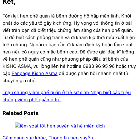
Kết,
Tóm lại, hen phế quản là bệnh đường hô hấp mãn tính. Khởi
phát do các yếu tố gây kích ứng. Hy vọng với thông tin ở bài
viết trên bạn đã biết triệu chứng lâm sàng của hen phế quản.
Từ đó biết cách phòng tránh và đi khám kịp thời nếu xuất hiện
triệu chứng. Ngoài ra bạn cần đi khám định kỳ hoặc tầm soát
hen nếu có nguy cơ mắc bệnh cao. Để được giải đáp kĩ lưỡng
về hen phế quản cũng như phương pháp điều trị bệnh của
KISHO ASMA, vui lòng liên hệ hotline 0983 96 95 96 hoặc truy
cập
Fanpage Kisho Asma
để được phản hồi nhanh nhất từ
chuyên gia nhé.
Triệu chứng viêm phế quản ở trẻ sơ sinh
Nhận biết các triệu
chứng viêm phế quản ở trẻ
Related Posts
Cẩm nang sức khỏe
,
Thông tin hen suyễn