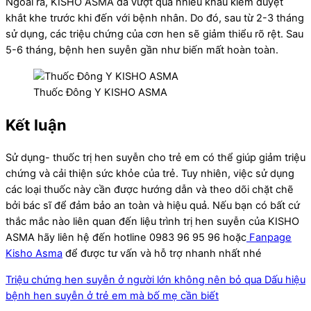
Ngoài ra, KISHO ASMA đã vượt qua nhiều khâu kiểm duyệt
khắt khe trước khi đến với bệnh nhân. Do đó, sau từ 2-3 tháng
sử dụng, các triệu chứng của cơn hen sẽ giảm thiểu rõ rệt. Sau
5-6 tháng, bệnh hen suyễn gần như biến mất hoàn toàn.
Thuốc Đông Y KISHO ASMA
Kết luận
Sử dụng- thuốc trị hen suyễn cho trẻ em có thể giúp giảm triệu
chứng và cải thiện sức khỏe của trẻ. Tuy nhiên, việc sử dụng
các loại thuốc này cần được hướng dẫn và theo dõi chặt chẽ
bởi bác sĩ để đảm bảo an toàn và hiệu quả.
Nếu bạn có bất cứ
thắc mắc nào liên quan đến liệu trình trị hen suyễn của KISHO
ASMA hãy liên hệ đến hotline 0983 96 95 96 hoặc
Fanpage
Kisho Asma
để được tư vấn và hỗ trợ nhanh nhất nhé
Triệu chứng hen suyễn ở người lớn không nên bỏ qua
Dấu hiệu
bệnh hen suyễn ở trẻ em mà bố mẹ cần biết