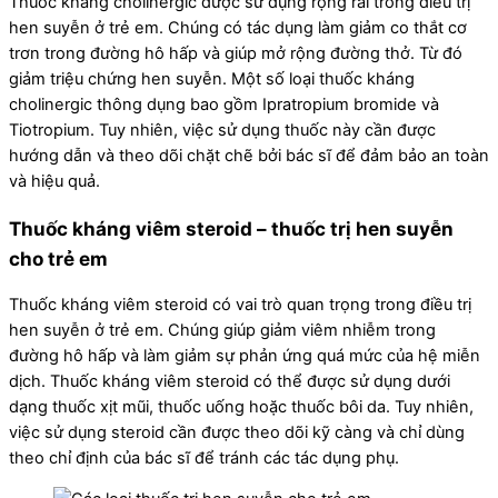
Thuốc kháng cholinergic được sử dụng rộng rãi trong điều trị
hen suyễn ở trẻ em. Chúng có tác dụng làm giảm co thắt cơ
trơn trong đường hô hấp và giúp mở rộng đường thở. Từ đó
giảm triệu chứng hen suyễn. Một số loại thuốc kháng
cholinergic thông dụng bao gồm Ipratropium bromide và
Tiotropium. Tuy nhiên, việc sử dụng thuốc này cần được
hướng dẫn và theo dõi chặt chẽ bởi bác sĩ để đảm bảo an toàn
và hiệu quả.
Thuốc kháng viêm steroid – thuốc trị hen suyễn
cho trẻ em
Thuốc kháng viêm steroid có vai trò quan trọng trong điều trị
hen suyễn ở trẻ em. Chúng giúp giảm viêm nhiễm trong
đường hô hấp và làm giảm sự phản ứng quá mức của hệ miễn
dịch. Thuốc kháng viêm steroid có thể được sử dụng dưới
dạng thuốc xịt mũi, thuốc uống hoặc thuốc bôi da. Tuy nhiên,
việc sử dụng steroid cần được theo dõi kỹ càng và chỉ dùng
theo chỉ định của bác sĩ để tránh các tác dụng phụ.