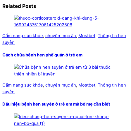
Related Posts
Cẩm nang sức khỏe
,
chuyên mục ẩn
,
Mostbet
,
Thông tin hen
suyễn
Cách chữa bệnh hen phế quản ở trẻ em
Cẩm nang sức khỏe
,
chuyên mục ẩn
,
Mostbet
,
Thông tin hen
suyễn
Dấu hiệu bệnh hen suyễn ở trẻ em mà bố mẹ cần biết