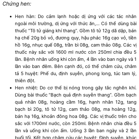
Chứng hen:
Hen hàn: Do cảm lạnh hoặc dị ứng với các tác nhân
ngoài môi trường, dị ứng với thức ăn,… Có thể dùng bài
thuốc “Tô tử giáng khí thang”. Gồm tô tử 12g dã dập, bán
hạ chế 20g bỏ vỏ, đương quy, hậu phác 16g cạo vỏ, tiền
hồ 16g, nhục quế 08g, trần bì 08g, cam thảo 08g. Các vị
thuốc này sắc với 1600 ml nước còn 250ml chia đều 5
lần. Bệnh nhân uống khi còn ấm, 4 lần vào ban ngày và 1
lần vào ban đêm. Bên cạnh đó, có thể châm cứu, châm
tả 5 huyệt: Phế du, định suyễn, phong long, túc tam lý,
thiên đột.
Hen nhiệt: Do cơ thể bị nóng trong gây tắc nghẽn khí.
Dùng bài thuốc “Bạch quả định suyễn thang”. Gồm bạch
quả nhân 08g, hoàng cầm 16g, hạnh nhân 12g, tang
bạch bì 20g, tô tử 12g, cam thảo 08g, ma hoàng 12g,
bán hạ 16g, khoản đông hoa 08g. Các vị thuốc trên cho
sắc với 1700ml nước, còn 250ml. Bệnh nhân chia đều 5
lần và uống khi còn ấm. Uống 3 lần ban ngày và 2 lần
buổi tối. Kết hợp châm cứu các huyệt: Định suyễn, khúc