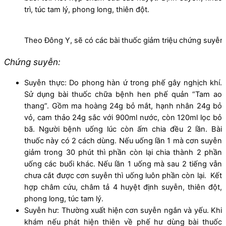
trì, túc tam lý, phong long, thiên đột.
Theo Đông Y, sẽ có các bài thuốc giảm triệu chứng suyễn 
Chứng suyễn:
Suyễn thực: Do phong hàn ứ trong phế gây nghịch khí.
Sử dụng bài thuốc chữa bệnh hen phế quản “Tam ao
thang”. Gồm ma hoàng 24g bỏ mắt, hạnh nhân 24g bỏ
vỏ, cam thảo 24g sắc với 900ml nước, còn 120ml lọc bỏ
bã. Người bệnh uống lúc còn ấm chia đều 2 lần. Bài
thuốc này có 2 cách dùng. Nếu uống lần 1 mà cơn suyễn
giảm trong 30 phút thì phần còn lại chia thành 2 phần
uống các buổi khác. Nếu lần 1 uống mà sau 2 tiếng vẫn
chưa cắt được cơn suyễn thì uống luôn phần còn lại. Kết
hợp châm cứu, châm tả 4 huyệt định suyễn, thiên đột,
phong long, túc tam lý.
Suyễn hư: Thường xuất hiện cơn suyễn ngắn và yếu. Khi
khám nếu phát hiện thiên về phế hư dùng bài thuốc