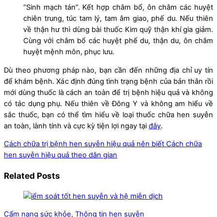
“Sinh mạch tán”. Kết hợp châm bổ, ôn châm các huyệt
chiên trung, túc tam lý, tam âm giao, phế du. Nếu thiên
về thận hư thì dùng bài thuốc Kim quỹ thận khí gia giảm.
Cùng với châm bổ các huyệt phế du, thận du, ôn châm
huyệt mệnh môn, phục lưu.
Dù theo phương pháp nào, bạn cần đến những địa chỉ uy tín
để khám bệnh. Xác định đúng tình trạng bệnh của bản thân rồi
mới dùng thuốc là cách an toàn để trị bệnh hiệu quả và không
có tác dụng phụ. Nếu thiên về Đông Y và không am hiểu về
sắc thuốc, bạn có thể tìm hiểu về loại thuốc chữa hen suyễn
an toàn, lành tính và cực kỳ tiện lợi ngay tại
đây
.
Cách chữa trị bệnh hen suyễn hiệu quả nên biết
Cách chữa
hen suyễn hiệu quả theo dân gian
Related Posts
Cẩm nang sức khỏe
,
Thông tin hen suyễn