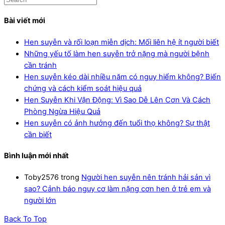
Bài viết mới
Hen suyễn và rối loạn miễn dịch: Mối liên hệ ít người biết
Những yếu tố làm hen suyễn trở nặng mà người bệnh
cần tránh
Hen suyễn kéo dài nhiều năm có nguy hiểm không? Biến
chứng và cách kiểm soát hiệu quả
Hen Suyễn Khi Vận Động: Vì Sao Dễ Lên Cơn Và Cách
Phòng Ngừa Hiệu Quả
Hen suyễn có ảnh hưởng đến tuổi thọ không? Sự thật
cần biết
Bình luận mới nhất
Toby2576
trong
Người hen suyễn nên tránh hải sản vì
sao? Cảnh báo nguy cơ làm nặng cơn hen ở trẻ em và
người lớn
Back To Top