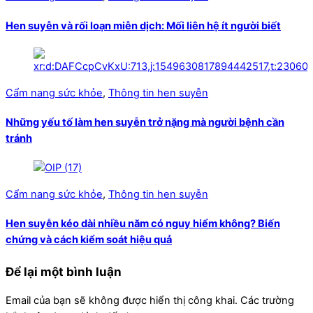
Hen suyễn và rối loạn miễn dịch: Mối liên hệ ít người biết
Cẩm nang sức khỏe
,
Thông tin hen suyễn
Những yếu tố làm hen suyễn trở nặng mà người bệnh cần
tránh
Cẩm nang sức khỏe
,
Thông tin hen suyễn
Hen suyễn kéo dài nhiều năm có nguy hiểm không? Biến
chứng và cách kiểm soát hiệu quả
Để lại một bình luận
Email của bạn sẽ không được hiển thị công khai.
Các trường