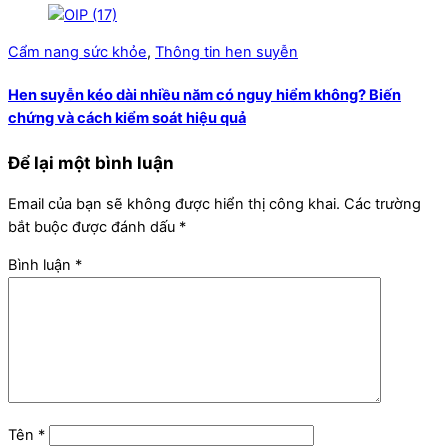
Cẩm nang sức khỏe
,
Thông tin hen suyễn
Hen suyễn kéo dài nhiều năm có nguy hiểm không? Biến
chứng và cách kiểm soát hiệu quả
Để lại một bình luận
Email của bạn sẽ không được hiển thị công khai.
Các trường
bắt buộc được đánh dấu
*
Bình luận
*
Tên
*