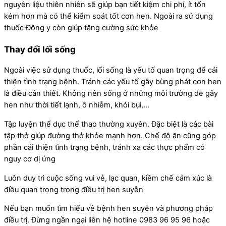
nguyên liệu thiên nhiên sẽ giúp bạn tiết kiệm chi phí, ít tốn
kém hơn mà có thể kiểm soát tốt cơn hen. Ngoài ra sử dụng
thuốc Đông y còn giúp tăng cường sức khỏe
Thay đổi lối sống
Ngoài việc sử dụng thuốc, lối sống là yếu tố quan trọng để cải
thiện tình trạng bệnh. Tránh các yếu tố gây bùng phát cơn hen
là điều cần thiết. Không nên sống ở những môi trường dễ gây
hen như thời tiết lạnh, ô nhiễm, khói bụi,…
Tập luyện thể dục thể thao thường xuyên. Đặc biệt là các bài
tập thở giúp đường thở khỏe mạnh hơn. Chế độ ăn cũng góp
phần cải thiện tình trạng bệnh, tránh xa các thực phẩm có
nguy cơ dị ứng
Luôn duy trì cuộc sống vui vẻ, lạc quan, kiềm chế cảm xúc là
điều quan trọng trong điều trị hen suyễn
Nếu bạn muốn tìm hiểu về bệnh hen suyễn và phương pháp
điều trị. Đừng ngần ngại liên hệ hotline 0983 96 95 96 hoặc