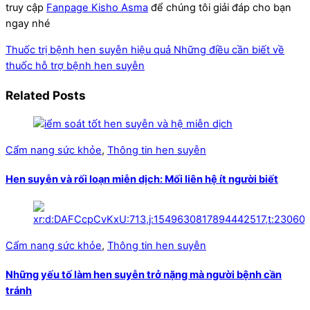
truy cập
Fanpage Kisho Asma
để chúng tôi giải đáp cho bạn
ngay nhé
Thuốc trị bệnh hen suyễn hiệu quả
Những điều cần biết về
thuốc hỗ trợ bệnh hen suyễn
Related Posts
Cẩm nang sức khỏe
,
Thông tin hen suyễn
Hen suyễn và rối loạn miễn dịch: Mối liên hệ ít người biết
Cẩm nang sức khỏe
,
Thông tin hen suyễn
Những yếu tố làm hen suyễn trở nặng mà người bệnh cần
tránh