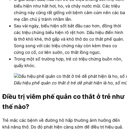
biểu hiện như hắt hơi, ho, và chảy nước mũi. Các triệu
chứng này cũng rất giống với bệnh cảm cúm nên các ba
mẹ cần chú ý tránh nhầm lẫn.
Sau vài ngày, biểu hiện sốt bắt đầu cao hơn, đồng thời
các triệu chứng biểu hiện rõ rệt hơn. Dấu hiệu điển hình
là thở khò khè, thở gấp và khó thở do co thắt phế quản.
Song song với các triệu chứng này còn kèm theo co
cứng cơ cổ, cơ liên sườn, co thắt lồng ngực.
Trong một số trường hợp, trẻ có triệu chứng buồn nôn,
quấy khóc.
Dấu hiệu phế quản co thắt ở trẻ dễ phát hiện là ho, sổ mũi
Điều trị viêm phế quản co thắt ở trẻ như
thế nào?
Trẻ mắc các bệnh về đường hô hấp thường ảnh hưởng đến
khả năng thở. Do đó phát hiện càng sớm để điều trị hiệu quả.