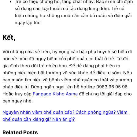
Trẻ có triệu chứng ho, tăng chất nhầy: Bác sĩ sẽ chỉ định
sử dụng các loại thuốc có tác dụng long đờm. Trẻ có
triệu chứng ho không muốn ăn cần bù nước và điện giải
ngay lập tức.
Kết,
Với những chia sẻ trên, hy vọng các bậc phụ huynh sẽ hiểu rõ
hơn về mức độ nguy hiểm của phế quản co thắt ở trẻ. Từ đó,
gia đình theo dõi trẻ nhiều hơn. Để dễ dàng phát hiện ra
những biểu hiện bất thường về sức khỏe để điều trị sớm. Nếu
bạn muốn tìm hiểu về bệnh viêm phế quản co thắt và phương
pháp điều trị. Đừng ngần ngại liên hệ hotline 0983 96 95 96.
Hoặc truy cập
Fanpage Kisho Asma
để chúng tôi giải đáp cho
bạn ngay nhé.
Nguyên nhân viêm phế quản cấp? Cách phòng ngừa?
Viêm
phế quản cần kiêng gì? Nên ăn gì?
Related Posts