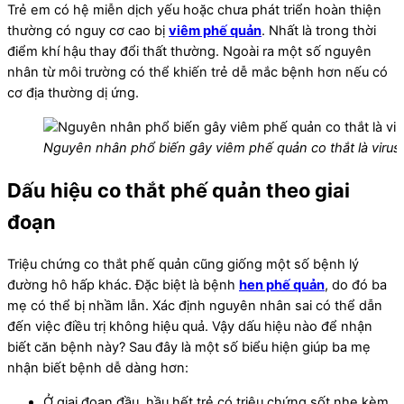
Trẻ em có hệ miễn dịch yếu hoặc chưa phát triển hoàn thiện
thường có nguy cơ cao bị
viêm phế quản
. Nhất là trong thời
điểm khí hậu thay đổi thất thường. Ngoài ra một số nguyên
nhân từ môi trường có thể khiến trẻ dễ mắc bệnh hơn nếu có
cơ địa thường dị ứng.
Nguyên nhân phổ biến gây viêm phế quản co thắt là viru
Dấu hiệu co thắt phế quản theo giai
đoạn
Triệu chứng co thắt phế quản cũng giống một số bệnh lý
đường hô hấp khác. Đặc biệt là bệnh
hen phế quản
, do đó ba
mẹ có thể bị nhầm lẫn. Xác định nguyên nhân sai có thể dẫn
đến việc điều trị không hiệu quả. Vậy dấu hiệu nào để nhận
biết căn bệnh này? Sau đây là một số biểu hiện giúp ba mẹ
nhận biết bệnh dễ dàng hơn:
Ở giai đoạn đầu, hầu hết trẻ có triệu chứng sốt nhẹ kèm