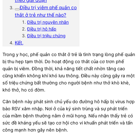
theo giai đoạn
Điều trị viêm phế quản co
thắt ở trẻ như thế nào?
Điều trị nguyên nhân
Điều trị hô hấp
Điều trị triệu chứng
Kết,
Trong y học, phế quản co thắt ở trẻ là tình trạng lòng phế quản
bị thu hẹp tạm thời. Do hoạt động co thắt của cơ trơn phế
quản bị viêm. Đồng thời, khả năng tiết chất nhờn tăng cao
cũng khiến không khí khó lưu thông. Điều này cũng gây ra một
số triệu chứng bất thường cho người bệnh như thở khò khè,
khó thở, ho có đờm.
Căn bệnh này phát sinh chủ yếu do đường hô hấp bị virus hợp
bào RSV xâm nhập. Nơi ở của ký sinh trùng và sự phát triển
của mầm bệnh thường nằm ở mũi họng. Nếu nhận thấy trẻ có
sức đề kháng yếu sẽ tạo cơ hội cho vi khuẩn phát triển và tấn
công mạnh hơn gây nên bệnh.