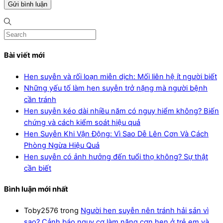
Bài viết mới
Hen suyễn và rối loạn miễn dịch: Mối liên hệ ít người biết
Những yếu tố làm hen suyễn trở nặng mà người bệnh
cần tránh
Hen suyễn kéo dài nhiều năm có nguy hiểm không? Biến
chứng và cách kiểm soát hiệu quả
Hen Suyễn Khi Vận Động: Vì Sao Dễ Lên Cơn Và Cách
Phòng Ngừa Hiệu Quả
Hen suyễn có ảnh hưởng đến tuổi thọ không? Sự thật
cần biết
Bình luận mới nhất
Toby2576
trong
Người hen suyễn nên tránh hải sản vì
sao? Cảnh báo nguy cơ làm nặng cơn hen ở trẻ em và