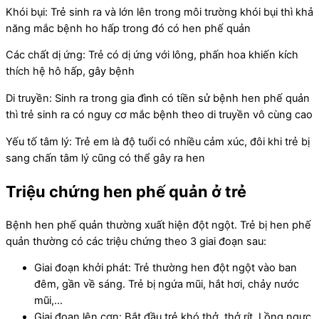
Khói bụi: Trẻ sinh ra và lớn lên trong môi trường khói bụi thì khả
năng mắc bệnh ho hấp trong đó có hen phế quản
Các chất dị ứng: Trẻ có dị ứng với lông, phấn hoa khiến kích
thích hệ hô hấp, gây bệnh
Di truyền: Sinh ra trong gia đình có tiền sử bệnh hen phế quản
thì trẻ sinh ra có nguy cơ mắc bệnh theo di truyền vô cùng cao
Yếu tố tâm lý: Trẻ em là độ tuổi có nhiều cảm xúc, đôi khi trẻ bị
sang chấn tâm lý cũng có thể gây ra hen
Triệu chứng hen phế quản ở trẻ
Bệnh hen phế quản thường xuất hiện đột ngột. Trẻ bị hen phế
quản thường có các triệu chứng theo 3 giai đoạn sau:
Giai đoạn khởi phát: Trẻ thường hen đột ngột vào ban
đêm, gần về sáng. Trẻ bị ngứa mũi, hắt hơi, chảy nước
mũi,…
Giai đoạn lên cơn: Bắt đầu trẻ khó thở, thở rít. Lồng ngực