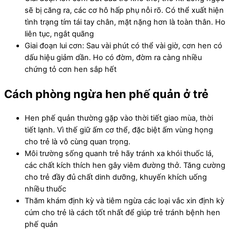
sẽ bị căng ra, các cơ hô hấp phụ nỗi rõ. Có thể xuất hiện
tình trạng tím tái tay chân, mặt nặng hơn là toàn thân. Ho
liên tục, ngắt quãng
Giai đoạn lui cơn: Sau vài phút có thể vài giờ, cơn hen có
dấu hiệu giảm dần. Ho có đờm, đờm ra càng nhiều
chứng tỏ cơn hen sắp hết
Cách phòng ngừa hen phế quản ở trẻ
Hen phế quản thường gặp vào thời tiết giao mùa, thời
tiết lạnh. Vì thế giữ ấm cơ thể, đặc biệt ấm vùng họng
cho trẻ là vô cùng quan trọng.
Môi trường sống quanh trẻ hãy tránh xa khói thuốc lá,
các chất kích thích hen gây viêm đường thở. Tăng cường
cho trẻ đầy đủ chất dinh dưỡng, khuyến khích uống
nhiều thuốc
Thăm khám định kỳ và tiêm ngừa các loại vắc xin định kỳ
cúm cho trẻ là cách tốt nhất để giúp trẻ tránh bệnh hen
phế quản