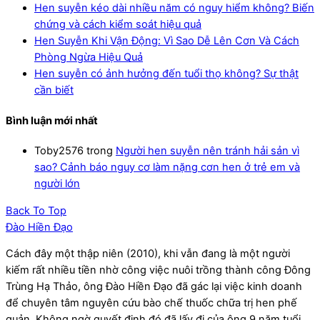
Hen suyễn kéo dài nhiều năm có nguy hiểm không? Biến
chứng và cách kiểm soát hiệu quả
Hen Suyễn Khi Vận Động: Vì Sao Dễ Lên Cơn Và Cách
Phòng Ngừa Hiệu Quả
Hen suyễn có ảnh hưởng đến tuổi thọ không? Sự thật
cần biết
Bình luận mới nhất
Toby2576
trong
Người hen suyễn nên tránh hải sản vì
sao? Cảnh báo nguy cơ làm nặng cơn hen ở trẻ em và
người lớn
Back To Top
Đào Hiền Đạo
Cách đây một thập niên (2010), khi vẫn đang là một người
kiếm rất nhiều tiền nhờ công việc nuôi trồng thành công Đông
Trùng Hạ Thảo, ông Đào Hiền Đạo đã gác lại việc kinh doanh
để chuyên tâm nguyên cứu bào chế thuốc chữa trị hen phế
quản. Không ngờ quyết định đó đã lấy đi của ông 9 năm tuổi