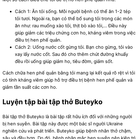
Cách 1: Ăn tỏi sống. Mỗi người bệnh có thể ăn 1-2 tép
tỏi tươi. Ngoài ra, bạn có thể bổ sung tỏi trong các món
ăn như: rau muống xào tỏi, thịt bò xào tỏi,… Điều này
giúp giảm các triệu chứng cơn ho, kháng viêm trong việc
điều trị hen phế quản.
Cách 2: Uống nước cốt gừng tỏi. Bạn cho gừng, tỏi vào
xay lấy nước cốt. Sau đó cho thêm chút đường khuấy
đều rồi uống giúp giảm ho, tiêu đờm, giảm sốt.
Cách chữa hen phế quản bằng tỏi mang lại kết quả rõ rệt vì tỏi
có tính kháng viêm giúp hỗ trợ điều trị bệnh hen phế quản và
giảm tần suất các cơn ho.
Luyện tập bài tập thở Buteyko
Bài tập thở Buteyko là bài tập rất hữu ích đối với những người
bị hen suyễn. Bài tập này được một bác sĩ người Ukraine
nghiên cứu và phát triển. Buteyko giúp bệnh nhân thở chậm,
sâu và đều hơn. Do đó, bệnh nhân mắc hen suyễn nên kiên trì