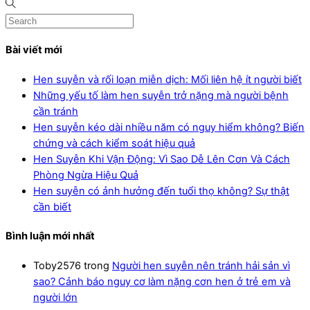
Bài viết mới
Hen suyễn và rối loạn miễn dịch: Mối liên hệ ít người biết
Những yếu tố làm hen suyễn trở nặng mà người bệnh
cần tránh
Hen suyễn kéo dài nhiều năm có nguy hiểm không? Biến
chứng và cách kiểm soát hiệu quả
Hen Suyễn Khi Vận Động: Vì Sao Dễ Lên Cơn Và Cách
Phòng Ngừa Hiệu Quả
Hen suyễn có ảnh hưởng đến tuổi thọ không? Sự thật
cần biết
Bình luận mới nhất
Toby2576
trong
Người hen suyễn nên tránh hải sản vì
sao? Cảnh báo nguy cơ làm nặng cơn hen ở trẻ em và
người lớn