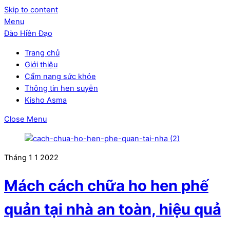
Skip to content
Menu
Đào Hiền Đạo
Trang chủ
Giới thiệu
Cẩm nang sức khỏe
Thông tin hen suyễn
Kisho Asma
Close Menu
Tháng 1
1
2022
Mách cách chữa ho hen phế
quản tại nhà an toàn, hiệu quả