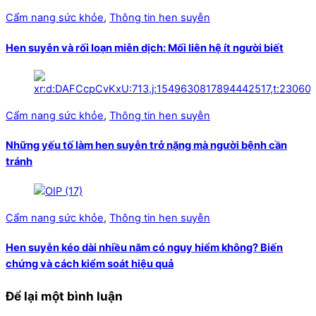
Cẩm nang sức khỏe
,
Thông tin hen suyễn
Hen suyễn và rối loạn miễn dịch: Mối liên hệ ít người biết
Cẩm nang sức khỏe
,
Thông tin hen suyễn
Những yếu tố làm hen suyễn trở nặng mà người bệnh cần
tránh
Cẩm nang sức khỏe
,
Thông tin hen suyễn
Hen suyễn kéo dài nhiều năm có nguy hiểm không? Biến
chứng và cách kiểm soát hiệu quả
Để lại một bình luận