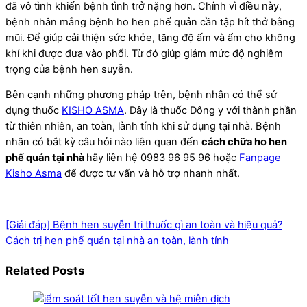
đã vô tình khiến bệnh tình trở nặng hơn. Chính vì điều này,
bệnh nhân mắng bệnh ho hen phế quản cần tập hít thở bằng
mũi. Để giúp cải thiện sức khỏe, tăng độ ấm và ẩm cho không
khí khi được đưa vào phổi. Từ đó giúp giảm mức độ nghiêm
trọng của bệnh hen suyễn.
Bên cạnh những phương pháp trên, bệnh nhân có thể sử
dụng thuốc
KISHO ASMA
. Đây là thuốc Đông y với thành phần
từ thiên nhiên, an toàn, lành tính khi sử dụng tại nhà. Bệnh
nhân có bắt kỳ câu hỏi nào liên quan đến
cách chữa ho hen
phế quản tại nhà
hãy
liên hệ 0983 96 95 96 hoặc
Fanpage
Kisho Asma
để được tư vấn và hỗ trợ nhanh nhất.
[Giải đáp] Bệnh hen suyễn trị thuốc gì an toàn và hiệu quả?
Cách trị hen phế quản tại nhà an toàn, lành tính
Related Posts