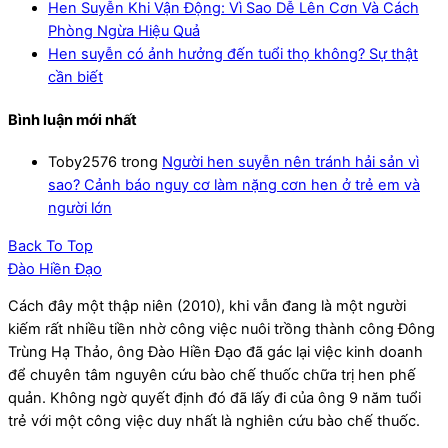
Hen Suyễn Khi Vận Động: Vì Sao Dễ Lên Cơn Và Cách
Phòng Ngừa Hiệu Quả
Hen suyễn có ảnh hưởng đến tuổi thọ không? Sự thật
cần biết
Bình luận mới nhất
Toby2576
trong
Người hen suyễn nên tránh hải sản vì
sao? Cảnh báo nguy cơ làm nặng cơn hen ở trẻ em và
người lớn
Back To Top
Đào Hiền Đạo
Cách đây một thập niên (2010), khi vẫn đang là một người
kiếm rất nhiều tiền nhờ công việc nuôi trồng thành công Đông
Trùng Hạ Thảo, ông Đào Hiền Đạo đã gác lại việc kinh doanh
để chuyên tâm nguyên cứu bào chế thuốc chữa trị hen phế
quản. Không ngờ quyết định đó đã lấy đi của ông 9 năm tuổi
trẻ với một công việc duy nhất là nghiên cứu bào chế thuốc.