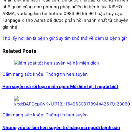
nhận biết thế nào?” của bạn. Để được giải đáp kĩ lưỡng về hen
phế quản cũng như phương pháp ađiều trị bệnh của KISHO
ASMA, vui lòng liên hệ hotline 0983 96 95 96 hoặc truy cập
Fanpage Kisho Asma để được phản hồi nhanh nhất từ chuyên
gia nhé.
Thở lấy hơi lên là bệnh gì?
Suy tim khó thở về đêm là bệnh gì?
Related Posts
Cẩm nang sức khỏe
,
Thông tin hen suyễn
Hen suyễn và rối loạn miễn dịch: Mối liên hệ ít người biết
Cẩm nang sức khỏe
,
Thông tin hen suyễn
Những yếu tố làm hen suyễn trở nặng mà người bệnh cần