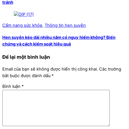
tránh
Cẩm nang sức khỏe
,
Thông tin hen suyễn
Hen suyễn kéo dài nhiều năm có nguy hiểm không? Biến
chứng và cách kiểm soát hiệu quả
Để lại một bình luận
Email của bạn sẽ không được hiển thị công khai.
Các trường
bắt buộc được đánh dấu
*
Bình luận
*