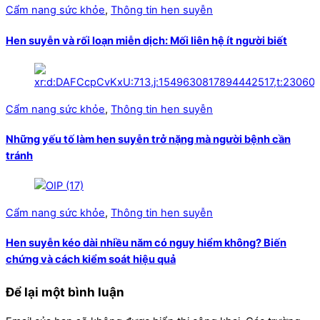
Cẩm nang sức khỏe
,
Thông tin hen suyễn
Hen suyễn và rối loạn miễn dịch: Mối liên hệ ít người biết
Cẩm nang sức khỏe
,
Thông tin hen suyễn
Những yếu tố làm hen suyễn trở nặng mà người bệnh cần
tránh
Cẩm nang sức khỏe
,
Thông tin hen suyễn
Hen suyễn kéo dài nhiều năm có nguy hiểm không? Biến
chứng và cách kiểm soát hiệu quả
Để lại một bình luận