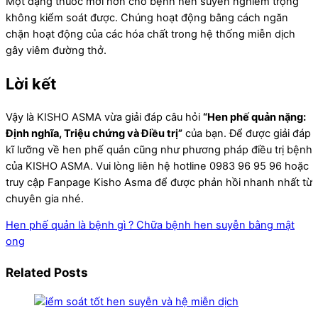
Một dạng thuốc mới hơn cho bệnh hen suyễn nghiêm trọng
không kiểm soát được. Chúng hoạt động bằng cách ngăn
chặn hoạt động của các hóa chất trong hệ thống miễn dịch
gây viêm đường thở.
Lời kết
Vậy là KISHO ASMA vừa giải đáp câu hỏi
“Hen phế quản nặng:
Định nghĩa, Triệu chứng và Điều trị”
của bạn. Để được giải đáp
kĩ lưỡng về hen phế quản cũng như phương pháp điều trị bệnh
của KISHO ASMA. Vui lòng liên hệ hotline 0983 96 95 96 hoặc
truy cập Fanpage Kisho Asma để được phản hồi nhanh nhất từ
chuyên gia nhé.
Hen phế quản là bệnh gì ?
Chữa bệnh hen suyễn bằng mật
ong
Related Posts