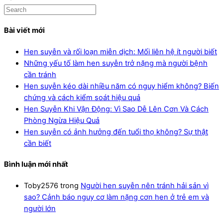
Bài viết mới
Hen suyễn và rối loạn miễn dịch: Mối liên hệ ít người biết
Những yếu tố làm hen suyễn trở nặng mà người bệnh
cần tránh
Hen suyễn kéo dài nhiều năm có nguy hiểm không? Biến
chứng và cách kiểm soát hiệu quả
Hen Suyễn Khi Vận Động: Vì Sao Dễ Lên Cơn Và Cách
Phòng Ngừa Hiệu Quả
Hen suyễn có ảnh hưởng đến tuổi thọ không? Sự thật
cần biết
Bình luận mới nhất
Toby2576
trong
Người hen suyễn nên tránh hải sản vì
sao? Cảnh báo nguy cơ làm nặng cơn hen ở trẻ em và
người lớn