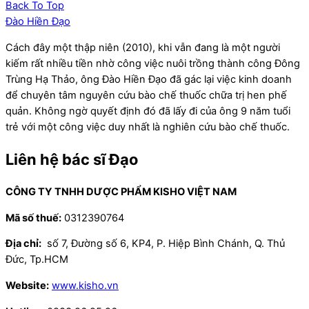
Back To Top
Đào Hiền Đạo
Cách đây một thập niên (2010), khi vẫn đang là một người
kiếm rất nhiều tiền nhờ công việc nuôi trồng thành công Đông
Trùng Hạ Thảo, ông Đào Hiền Đạo đã gác lại việc kinh doanh
để chuyên tâm nguyên cứu bào chế thuốc chữa trị hen phế
quản. Không ngờ quyết định đó đã lấy đi của ông 9 năm tuổi
trẻ với một công việc duy nhất là nghiên cứu bào chế thuốc.
Liên hệ bác sĩ Đạo
CÔNG TY TNHH DƯỢC PHẨM KISHO VIỆT NAM
Mã số thuế:
0312390764
Địa chỉ:
số 7, Đường số 6, KP4, P. Hiệp Bình Chánh, Q. Thủ
Đức, Tp.HCM
Website:
www.kisho.vn