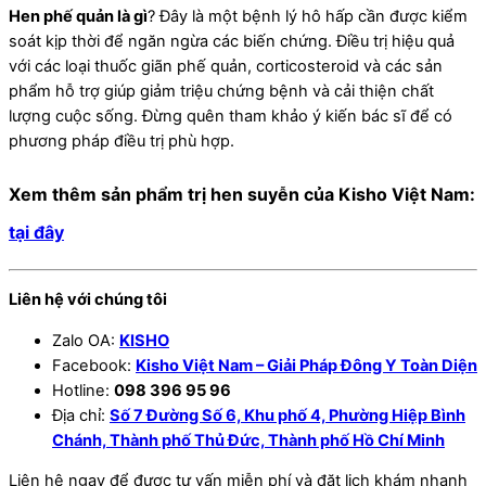
Hen phế quản là gì
? Đây là một bệnh lý hô hấp cần được kiểm
soát kịp thời để ngăn ngừa các biến chứng. Điều trị hiệu quả
với các loại thuốc giãn phế quản, corticosteroid và các sản
phẩm hỗ trợ giúp giảm triệu chứng bệnh và cải thiện chất
lượng cuộc sống. Đừng quên tham khảo ý kiến bác sĩ để có
phương pháp điều trị phù hợp.
Xem thêm sản phẩm trị hen suyễn của Kisho Việt Nam:
tại đây
Liên hệ với chúng tôi
Zalo OA:
KISHO
Facebook:
Kisho Việt Nam – Giải Pháp Đông Y Toàn Diện
Hotline:
098 396 95 96
Địa chỉ:
Số 7 Đường Số 6, Khu phố 4, Phường Hiệp Bình
Chánh, Thành phố Thủ Đức, Thành phố Hồ Chí Minh
Liên hệ ngay để được tư vấn miễn phí và đặt lịch khám nhanh