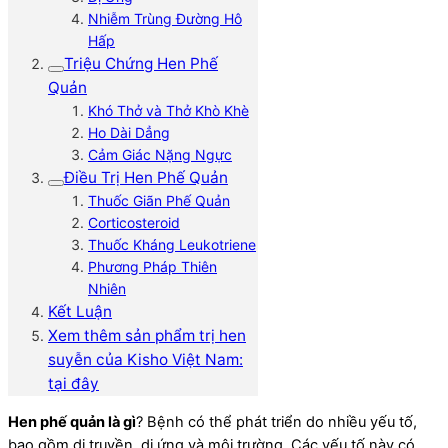
Nhiễm Trùng Đường Hô
Hấp
Triệu Chứng Hen Phế
Quản
Khó Thở và Thở Khò Khè
Ho Dài Dẳng
Cảm Giác Nặng Ngực
Điều Trị Hen Phế Quản
Thuốc Giãn Phế Quản
Corticosteroid
Thuốc Kháng Leukotriene
Phương Pháp Thiên
Nhiên
Kết Luận
Xem thêm sản phẩm trị hen
suyễn của Kisho Việt Nam:
tại đây
Hen phế quản là gì
? Bệnh có thể phát triển do nhiều yếu tố,
bao gồm di truyền, dị ứng và môi trường. Các yếu tố này có