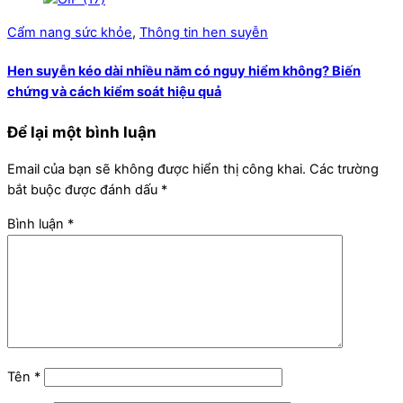
Cẩm nang sức khỏe
,
Thông tin hen suyễn
Hen suyễn kéo dài nhiều năm có nguy hiểm không? Biến
chứng và cách kiểm soát hiệu quả
Để lại một bình luận
Email của bạn sẽ không được hiển thị công khai.
Các trường
bắt buộc được đánh dấu
*
Bình luận
*
Tên
*