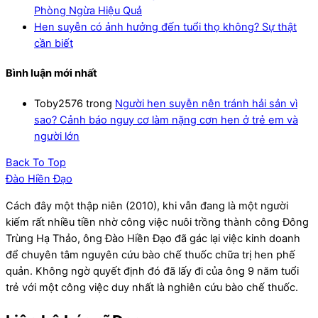
Phòng Ngừa Hiệu Quả
Hen suyễn có ảnh hưởng đến tuổi thọ không? Sự thật
cần biết
Bình luận mới nhất
Toby2576
trong
Người hen suyễn nên tránh hải sản vì
sao? Cảnh báo nguy cơ làm nặng cơn hen ở trẻ em và
người lớn
Back To Top
Đào Hiền Đạo
Cách đây một thập niên (2010), khi vẫn đang là một người
kiếm rất nhiều tiền nhờ công việc nuôi trồng thành công Đông
Trùng Hạ Thảo, ông Đào Hiền Đạo đã gác lại việc kinh doanh
để chuyên tâm nguyên cứu bào chế thuốc chữa trị hen phế
quản. Không ngờ quyết định đó đã lấy đi của ông 9 năm tuổi
trẻ với một công việc duy nhất là nghiên cứu bào chế thuốc.