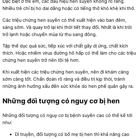
Đặc biệt ở trẻ em, các dấu hiệu hen suyễn không rõ ràng.
Nhiều trẻ chỉ bị ho dai dẳng hoặc có tiếng thở khò khè khi thở.
Các triệu chứng hen suyễn có thể xuất hiện vào ban đêm,
sáng sớm. Và quay trở lại khi thời tiết thay đổi. Nhất là khi trời
trở lạnh hoặc chuyển mùa từ thu sang đông.
Tập thể dục quá sức, tiếp xúc với chất gây dị ứng, chất kích
thích. Hoặc nhiễm virus đường hô hấp có thể làm cho các triệu
chứng hen suyễn trở nên tồi tệ hơn.
Khi xuất hiện các triệu chứng hen suyễn, nên đi khám càng
sớm càng tốt. Chẩn đoán rõ ràng và điều trị kịp thời, tránh
những ảnh hưởng xấu đến sức khỏe do hen phế quản gây ra.
Những đối tượng có nguy cơ bị hen
Những đối tượng có nguy cơ bị bệnh suyễn cao có thể kể tới
như:
Di truyền, đối tượng có bố mẹ bị hen thì khả năng cao