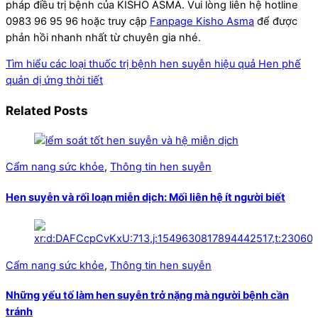
pháp điều trị bệnh của KISHO ASMA. Vui lòng liên hệ hotline
0983 96 95 96 hoặc truy cập
Fanpage Kisho Asma
để được
phản hồi nhanh nhất từ chuyên gia nhé.
Tìm hiểu các loại thuốc trị bệnh hen suyễn hiệu quả
Hen phế
quản dị ứng thời tiết
Related Posts
Cẩm nang sức khỏe
,
Thông tin hen suyễn
Hen suyễn và rối loạn miễn dịch: Mối liên hệ ít người biết
Cẩm nang sức khỏe
,
Thông tin hen suyễn
Những yếu tố làm hen suyễn trở nặng mà người bệnh cần
tránh