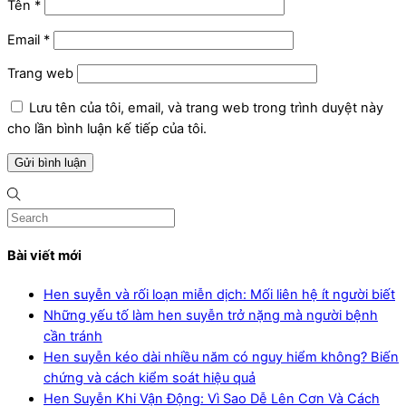
Tên
*
Email
*
Trang web
Lưu tên của tôi, email, và trang web trong trình duyệt này
cho lần bình luận kế tiếp của tôi.
Bài viết mới
Hen suyễn và rối loạn miễn dịch: Mối liên hệ ít người biết
Những yếu tố làm hen suyễn trở nặng mà người bệnh
cần tránh
Hen suyễn kéo dài nhiều năm có nguy hiểm không? Biến
chứng và cách kiểm soát hiệu quả
Hen Suyễn Khi Vận Động: Vì Sao Dễ Lên Cơn Và Cách