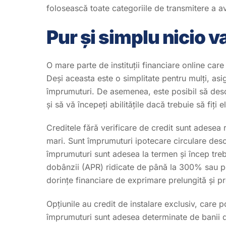
folosească toate categoriile de transmitere a a
Pur și simplu nicio v
O mare parte de instituții financiare online car
Deși aceasta este o simplitate pentru mulți, asi
împrumuturi. De asemenea, este posibil să desc
și să vă începeți abilitățile dacă trebuie să fiți e
Creditele fără verificare de credit sunt adesea r
mari. Sunt împrumuturi ipotecare circulare desc
împrumuturi sunt adesea la termen și încep trebuie
dobânzii (APR) ridicate de până la 300% sau p
dorințe financiare de exprimare prelungită și pr
Opțiunile au credit de instalare exclusiv, care p
împrumuturi sunt adesea determinate de banii d