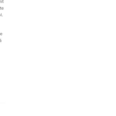
it
te
l.
ne
ă