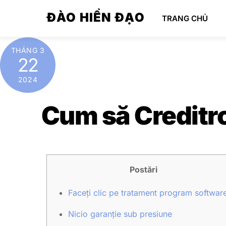
Skip
ĐÀO HIỀN ĐẠO
TRANG CHỦ
to
content
THÁNG 3
22
2024
Cum să Creditro
Postări
Faceți clic pe tratament program softwar
Nicio garanție sub presiune