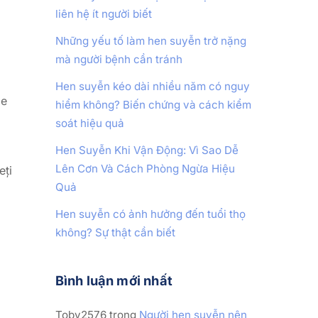
liên hệ ít người biết
Những yếu tố làm hen suyễn trở nặng
mà người bệnh cần tránh
Hen suyễn kéo dài nhiều năm có nguy
de
hiểm không? Biến chứng và cách kiểm
soát hiệu quả
Hen Suyễn Khi Vận Động: Vì Sao Dễ
Lên Cơn Và Cách Phòng Ngừa Hiệu
eți
Quả
Hen suyễn có ảnh hưởng đến tuổi thọ
không? Sự thật cần biết
Bình luận mới nhất
Toby2576
trong
Người hen suyễn nên