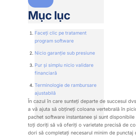
Mục lục
Faceți clic pe tratament
program software
Nicio garanție sub presiune
Pur și simplu nicio validare
financiară
Terminologie de rambursare
ajustabilă
În cazul în care sunteți departe de succesul dvs
a vă ajuta să obțineți coloana vertebrală în pi
pachet software instantanee și sunt disponibile
toți doriți să vă oferiți o varietate precisă de 
dori să completați necesarul minim de punctaj d