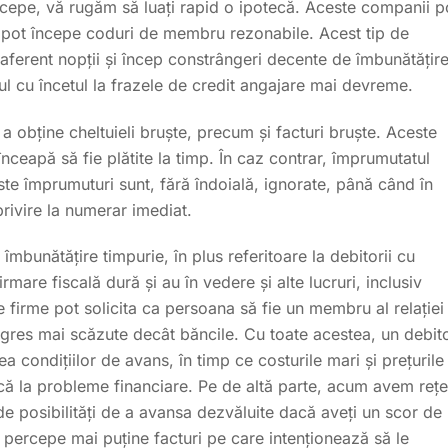
 începe, vă rugăm să luați rapid o ipotecă. Aceste companii p
 și pot începe coduri de membru rezonabile. Acest tip de
l aferent nopții și încep constrângeri decente de îmbunătățire
tul cu încetul la frazele de credit angajare mai devreme.
 a obține cheltuieli bruște, precum și facturi bruște. Aceste
 înceapă să fie plătite la timp. În caz contrar, împrumutatul
este împrumuturi sunt, fără îndoială, ignorate, până când în
ivire la numerar imediat.
 îmbunătățire timpurie, în plus referitoare la debitorii cu
mare fiscală dură și au în vedere și alte lucruri, inclusiv
e firme pot solicita ca persoana să fie un membru al relației
ogres mai scăzute decât băncile. Cu toate acestea, un debit
ea condițiilor de avans, în timp ce costurile mari și prețurile
că la probleme financiare. Pe de altă parte, acum avem rețe
 de posibilități de a avansa dezvăluite dacă aveți un scor de
a percepe mai puține facturi pe care intenționează să le