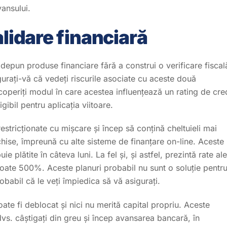
vansului.
alidare financiară
e depun produse financiare fără a construi o verificare fiscal
gurați-vă că vedeți riscurile asociate cu aceste două
operiți modul în care acestea influențează un rating de cred
ligibil pentru aplicația viitoare.
estricționate cu mișcare și încep să conțină cheltuieli mai
hise, împreună cu alte sisteme de finanțare on-line. Aceste
 plătite în câteva luni. La fel și, și astfel, prezintă rate ale
oate 500%. Aceste planuri probabil nu sunt o soluție pentr
obabil că le veți împiedica să vă asigurați.
oate fi deblocat și nici nu merită capital propriu. Aceste
vs. câștigați din greu și încep avansarea bancară, în