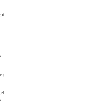
tul
u
i
ans
uri
u