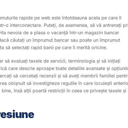
umuturile rapide pe web este întotdeauna acela pe care îl
tr-o interconectare. Puteți, de asemenea, să vă antrenați pr
evita nevoia de a plasa o vacanță într-un magazin bancar
t dacă căutați un împrumut bancar sau poate un împrumut
să selectați rapid banii pe care îi merită oricine.
 să evaluați taxele de servicii, terminologia și să inițiați
trică care descrie aproape toate detaliile avansate și opțiunil
cați să cercetați recenzii și să aveți membrii familiei pentr
 prea obișnuit să investigheze regulile în care locuiești anteri
ine, însă alții poartă restricții în ceea ce privește taxele și
resiune