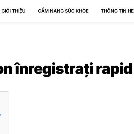
GIỚI THIỆU
CẨM NANG SỨC KHỎE
THÔNG TIN H
n înregistrați rapi
e