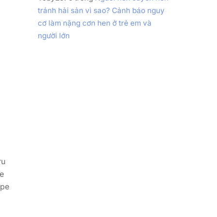
tránh hải sản vì sao? Cảnh báo nguy
cơ làm nặng cơn hen ở trẻ em và
người lớn
ru
de
ape