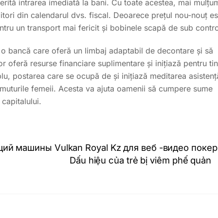
erită intrarea imediată la bani. Cu toate acestea, mai mulțum
ori din calendarul dvs. fiscal. Deoarece prețul nou-nouț es
ntru un transport mai fericit și bobinele scapă de sub contro
ca o bancă care oferă un limbaj adaptabil de decontare și să
 oferă resurse financiare suplimentare și inițiază pentru ti
plu, postarea care se ocupă de și inițiază meditarea asistenț
umuturile femeii. Acesta va ajuta oamenii să cumpere sume
capitalului.
й машины Vulkan Royal Kz для веб -видео покер
Dấu hiệu của trẻ bị viêm phế quản