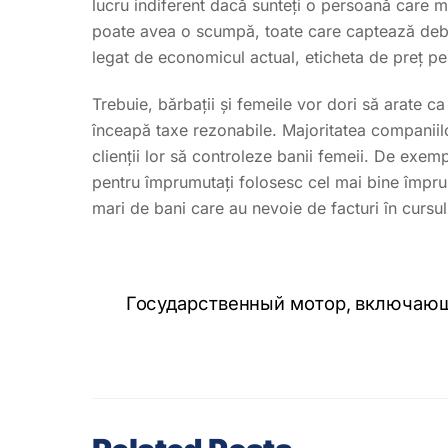
lucru indiferent dacă sunteți o persoană care m
poate avea o scumpă, toate care captează debit
legat de economicul actual, eticheta de preț pe
Trebuie, bărbații și femeile vor dori să arate 
înceapă taxe rezonabile. Majoritatea companiilor
clienții lor să controleze banii femeii. De exem
pentru împrumutați folosesc cel mai bine împr
mari de bani care au nevoie de facturi în cursul 
Государственный мотор, включающи