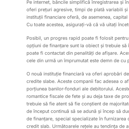
Pe internet, băncile simplifică înregistrarea și
oferi prețuri agresive, timpi de plată variabili
instituții financiare oferă, de asemenea, capita
Cu toate acestea, asigurați-vă că vă uitați înce
Posibil, un progres rapid poate fi folosit pentru
opțiuni de finanțare sunt la obiect și trebuie să
poate fi contactat din penalități de afișare. Ac
cele din urmă un împrumutat este demn de cu pr
O nouă instituție financiară va oferi aprobări de
credite slabe. Aceste companii fac adesea o afir
porțiunea banilor-fonduri ale debitorului. Acest
romantice fiscale de fete și au deja taxe de pr
trebuie să fie atent să fie conștient de majoritat
de început continuă să se adună și încep să du
de finanțare, special specializate în furnizarea
credit slab. Următoarele rețele au tendința de 