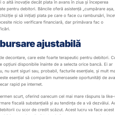
i o altă inovație decât plata în avans în ziua și începerea
icate pentru debitori. Băncile oferă asistență „cumpărare așa,
hiziție și să inițiați plata pe care o face cu rambursări, înce
necesite nicio verificare financiară, dar primăvara fac o
icări.
bursare ajustabilă
il de decontare, care este foarte terapeutic pentru debitori. C
le opțiuni disponibile înainte de a selecta orice bancă. Ei ar
nu sunt siguri sau, probabil, facturile esențiale, și mult ma
, este esențial să comparăm numeroasele oportunități de av
car rapid pe internet.
termen scurt, oferind oarecum cel mai mare răspuns la like-
mare fiscală substanțială și au tendința de a vă dezvălui. A
 debitorii cu scor de credit scăzut. Acest lucru va face acest