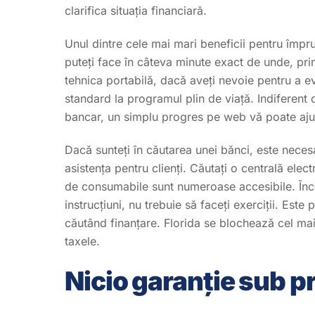
clarifica situația financiară.
Unul dintre cele mai mari beneficii pentru împr
puteți face în câteva minute exact de unde, prin
tehnica portabilă, dacă aveți nevoie pentru a 
standard la programul plin de viață. Indiferen
bancar, un simplu progres pe web vă poate ajuta 
Dacă sunteți în căutarea unei bănci, este necesar
asistența pentru clienți. Căutați o centrală elec
de consumabile sunt numeroase accesibile. Încer
instrucțiuni, nu trebuie să faceți exerciții. Este
căutând finanțare. Florida se blochează cel mai b
taxele.
Nicio garanție sub p