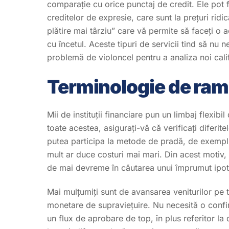
comparație cu orice punctaj de credit. Ele pot f
creditelor de expresie, care sunt la prețuri rid
plătire mai târziu” care vă permite să faceți o ac
cu încetul. Aceste tipuri de servicii tind să nu 
problemă de violoncel pentru a analiza noi calif
Terminologie de ram
Mii de instituții financiare pun un limbaj flexib
toate acestea, asigurați-vă că verificați diferite
putea participa la metode de pradă, de exemplu, 
mult ar duce costuri mai mari. Din acest motiv
de mai devreme în căutarea unui împrumut ipote
Mai mulțumiți sunt de avansarea veniturilor pe 
monetare de supraviețuire. Nu necesită o confir
un flux de aprobare de top, în plus referitor la