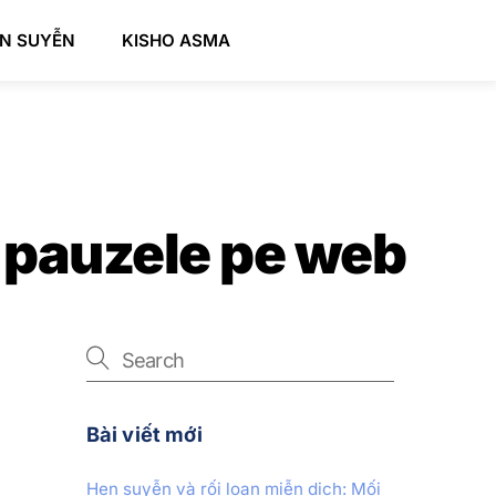
EN SUYỄN
KISHO ASMA
d pauzele pe web
Bài viết mới
Hen suyễn và rối loạn miễn dịch: Mối