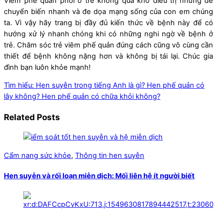
Viêm phế quản phổi ở trẻ không quá khó điều trị nhưng dễ
chuyển biến nhanh và đe dọa mạng sống của con em chúng
ta. Vì vậy hãy trang bị đầy đủ kiến thức về bệnh này để có
hướng xử lý nhanh chóng khi có những nghi ngờ về bệnh ở
trẻ. Chăm sóc trẻ viêm phế quản đúng cách cũng vô cùng cần
thiết để bệnh không nặng hơn và không bị tái lại. Chúc gia
đình bạn luôn khỏe mạnh!
Tìm hiểu: Hen suyễn trong tiếng Anh là gì?
Hen phế quản có
lây không? Hen phế quản có chữa khỏi không?
Related Posts
Cẩm nang sức khỏe
,
Thông tin hen suyễn
Hen suyễn và rối loạn miễn dịch: Mối liên hệ ít người biết