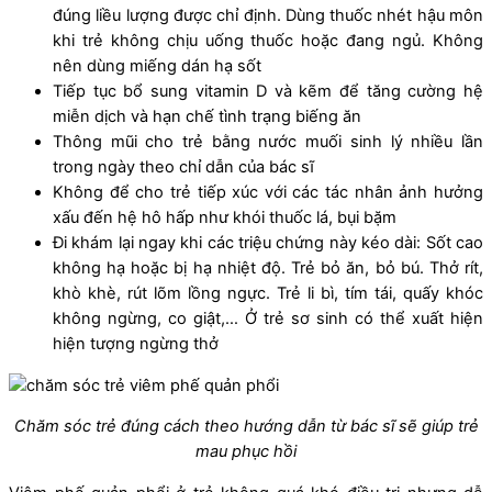
đúng liều lượng được chỉ định. Dùng thuốc nhét hậu môn
khi trẻ không chịu uống thuốc hoặc đang ngủ. Không
nên dùng miếng dán hạ sốt
Tiếp tục bổ sung vitamin D và kẽm để tăng cường hệ
miễn dịch và hạn chế tình trạng biếng ăn
Thông mũi cho trẻ bằng nước muối sinh lý nhiều lần
trong ngày theo chỉ dẫn của bác sĩ
Không để cho trẻ tiếp xúc với các tác nhân ảnh hưởng
xấu đến hệ hô hấp như khói thuốc lá, bụi bặm
Đi khám lại ngay khi các triệu chứng này kéo dài: Sốt cao
không hạ hoặc bị hạ nhiệt độ. Trẻ bỏ ăn, bỏ bú. Thở rít,
khò khè, rút lõm lồng ngực. Trẻ li bì, tím tái, quấy khóc
không ngừng, co giật,… Ở trẻ sơ sinh có thể xuất hiện
hiện tượng ngừng thở
Chăm sóc trẻ đúng cách theo hướng dẫn từ bác sĩ sẽ giúp trẻ
mau phục hồi