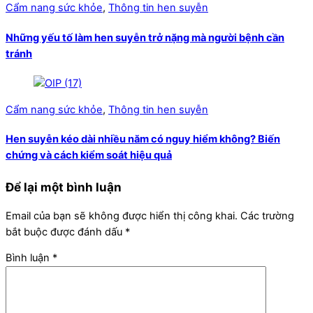
Cẩm nang sức khỏe
,
Thông tin hen suyễn
Những yếu tố làm hen suyễn trở nặng mà người bệnh cần
tránh
Cẩm nang sức khỏe
,
Thông tin hen suyễn
Hen suyễn kéo dài nhiều năm có nguy hiểm không? Biến
chứng và cách kiểm soát hiệu quả
Để lại một bình luận
Email của bạn sẽ không được hiển thị công khai.
Các trường
bắt buộc được đánh dấu
*
Bình luận
*