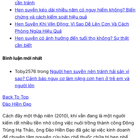
cần tránh
Hen suyễn kéo dài nhiều năm có nguy hiểm không? Biến
chứng và cách kiểm soát hiệu quả
Hen Suyễn Khi Vận Động: Vì Sao Dễ Lên Cơn Và Cách
Phòng Ngừa Hiệu Quả
Hen suyễn có ảnh hưởng đến tuổi thọ không? Sự thật
cần biết
Bình luận mới nhất
Toby2576
trong
Người hen suyễn nên tránh hải sản vì
sao? Cảnh báo nguy cơ làm nặng cơn hen ở trẻ em và
người lớn
Back To Top
Đào Hiền Đạo
Cách đây một thập niên (2010), khi vẫn đang là một người
kiếm rất nhiều tiền nhờ công việc nuôi trồng thành công Đông
Trùng Hạ Thảo, ông Đào Hiền Đạo đã gác lại việc kinh doanh
để chuyên tâm nguyên cứu bào chế thuốc chữa trị hen phế