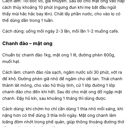
Cách làm: Tỏi bóc vỏ, giã nhuyễn. Sau đó cho mật ong vào hấp
cách thủy khoảng 10 phút (ngưng đun khi mẹ bắt đầu ngửi
thấy mùi hắc hắc bay lên). Chắt lấy phần nước, cho vào lọ có
thể dùng dần trong 1 tuần.
Cách dùng: uống mỗi ngày 2-3 lần, mỗi lần 1-2 muỗng cafe.
Chanh đào – mật ong
Chuẩn bị: chanh đào 1kg, mật ong 1 lít, đường phèn 600g,
muối hạt.
Cách làm: chanh đào rửa sạch, ngâm nước sôi 30 phút, vớt ra
để khô. Đường phèn giã nhỏ để ngâm cho dễ tan. Thái chanh
thành lát mỏng, cho vào hũ thủy tinh, cứ 1 lớp đường 1 lớp
chanh đào cho đến khi hết. Sau đó cho mật ong đổ ngập mặt
chanh. Đậy hũ kín, sau khoảng 1 tháng thì dùng được.
Cách dùng: khi chớm ho chỉ cần dùng 1 thìa nhỏ mỗi sáng, khi
nặng hơn có thể dùng 3 thìa mỗi ngày. Mật ong chanh làm
loãng đờm nhớt trong phế quản, giúp thông thoáng đường thở