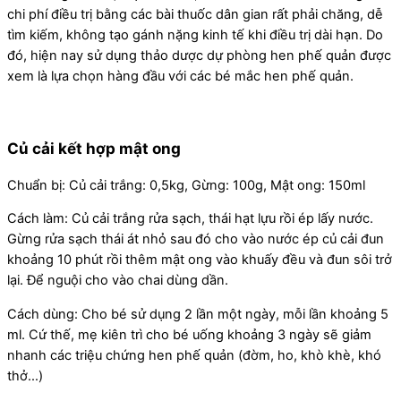
chi phí điều trị bằng các bài thuốc dân gian rất phải chăng, dễ
tìm kiếm, không tạo gánh nặng kinh tế khi điều trị dài hạn. Do
đó, hiện nay sử dụng thảo dược dự phòng hen phế quản được
xem là lựa chọn hàng đầu với các bé mắc hen phế quản.
Củ cải kết hợp mật ong
Chuẩn bị: Củ cải trắng: 0,5kg, Gừng: 100g, Mật ong: 150ml
Cách làm: Củ cải trắng rửa sạch, thái hạt lựu rồi ép lấy nước.
Gừng rửa sạch thái át nhỏ sau đó cho vào nước ép củ cải đun
khoảng 10 phút rồi thêm mật ong vào khuấy đều và đun sôi trở
lại. Để nguội cho vào chai dùng dần.
Cách dùng: Cho bé sử dụng 2 lần một ngày, mỗi lần khoảng 5
ml. Cứ thế, mẹ kiên trì cho bé uống khoảng 3 ngày sẽ giảm
nhanh các triệu chứng hen phế quản (đờm, ho, khò khè, khó
thở…)