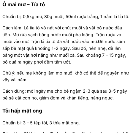
Ô mai mơ – Tía tô
Chuẩn bị: 0,5kg mơ, 80g muối, 50ml rượu trắng, 1 nắm lá tía tô.
Cách làm: Lá tía tô vò nát với chút muối và vắt bỏ nước đầu
tiên. Mơ rửa sạch bằng nước muối pha loãng. Trộn rượu và
muối vào mơ. Trộn lá tía tô đã vắt nước vào mơ.Để nước săm
sắp bề mặt quả khoảng 1-2 ngày. Sau đó, nén nhẹ, đè lên
bằng một vật hơi nặng như muối cà. Sau khoảng 7 – 15 ngày,
bỏ quả ra ngày phơi đêm tẩm ướt.
Chú ý: nếu mẹ không làm mơ muối khô có thể để nguyên như
vậy vài năm.
Cách dùng: mỗi ngày mẹ cho bé ngậm 2-3 quả sau 3-5 ngày
bé sẽ cắt cơn ho, giảm đờm và khản tiếng, nặng ngực.
Tỏi hấp mật ong
Chuẩn bị: 3 – 5 tép tỏi, 3 thìa mật ong.