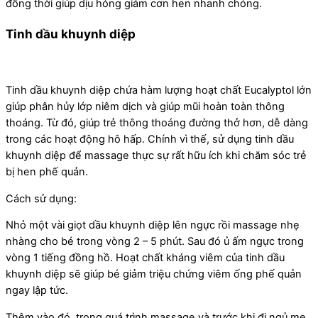
đồng thời giúp dịu hỏng giảm cơn hen nhanh chóng.
Tinh dầu khuynh diệp
Tinh dầu khuynh diệp chứa hàm lượng hoạt chất Eucalyptol lớn
giúp phân hủy lớp niêm dịch và giúp mũi hoàn toàn thông
thoáng. Từ đó, giúp trẻ thông thoáng đường thở hơn, dễ dàng
trong các hoạt động hô hấp. Chính vì thế, sử dụng tinh dầu
khuynh diệp để massage thực sự rất hữu ích khi chăm sóc trẻ
bị hen phế quản.
Cách sử dụng:
Nhỏ một vài giọt dầu khuynh diệp lên ngực rồi massage nhẹ
nhàng cho bé trong vòng 2 – 5 phút. Sau đó ủ ấm ngực trong
vòng 1 tiếng đồng hồ. Hoạt chất kháng viêm của tinh dầu
khuynh diệp sẽ giúp bé giảm triệu chứng viêm ống phế quản
ngay lập tức.
Thêm vào đó, trong quá trình massage và trước khi đi ngủ mẹ