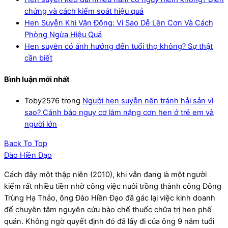
chứng và cách kiểm soát hiệu quả
Hen Suyễn Khi Vận Động: Vì Sao Dễ Lên Cơn Và Cách
Phòng Ngừa Hiệu Quả
Hen suyễn có ảnh hưởng đến tuổi thọ không? Sự thật
cần biết
Bình luận mới nhất
Toby2576
trong
Người hen suyễn nên tránh hải sản vì
sao? Cảnh báo nguy cơ làm nặng cơn hen ở trẻ em và
người lớn
Back To Top
Đào Hiền Đạo
Cách đây một thập niên (2010), khi vẫn đang là một người
kiếm rất nhiều tiền nhờ công việc nuôi trồng thành công Đông
Trùng Hạ Thảo, ông Đào Hiền Đạo đã gác lại việc kinh doanh
để chuyên tâm nguyên cứu bào chế thuốc chữa trị hen phế
quản. Không ngờ quyết định đó đã lấy đi của ông 9 năm tuổi