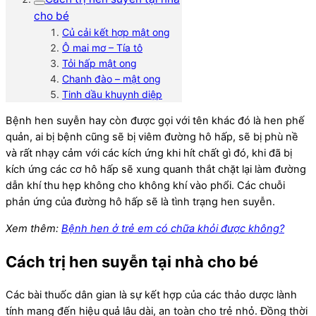
cho bé
Củ cải kết hợp mật ong
Ô mai mơ – Tía tô
Tỏi hấp mật ong
Chanh đào – mật ong
Tinh dầu khuynh diệp
Bệnh hen suyễn hay còn được gọi với tên khác đó là hen phế
quản, ai bị bệnh cũng sẽ bị viêm đường hô hấp, sẽ bị phù nề
và rất nhạy cảm với các kích ứng khi hít chất gì đó, khi đã bị
kích ứng các cơ hô hấp sẽ xung quanh thắt chặt lại làm đường
dẫn khí thu hẹp không cho không khí vào phổi. Các chuỗi
phản ứng của đường hô hấp sẽ là tình trạng hen suyễn.
Xem thêm:
Bệnh hen ở trẻ em có chữa khỏi được không?
Cách trị hen suyễn tại nhà cho bé
Các bài thuốc dân gian là sự kết hợp của các thảo dược lành
tính mang đến hiệu quả lâu dài, an toàn cho trẻ nhỏ. Đồng thời