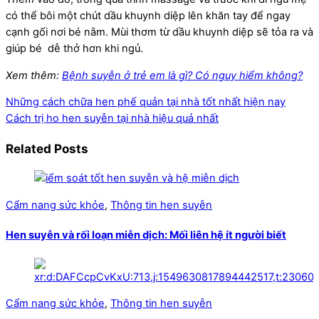
có thể bôi một chút dầu khuynh diệp lên khăn tay để ngay
cạnh gối nơi bé nằm. Mùi thơm từ dầu khuynh diệp sẽ tỏa ra và
giúp bé dễ thở hơn khi ngủ.
Xem thêm:
Bệnh suyễn ở trẻ em là gì? Có nguy hiểm không?
Những cách chữa hen phế quản tại nhà tốt nhất hiện nay
Cách trị ho hen suyễn tại nhà hiệu quả nhất
Related Posts
Cẩm nang sức khỏe
,
Thông tin hen suyễn
Hen suyễn và rối loạn miễn dịch: Mối liên hệ ít người biết
Cẩm nang sức khỏe
,
Thông tin hen suyễn