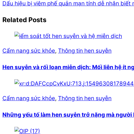
Dấu hiệu bị viêm phế quản mạn tính dễ nhận biết 
Related Posts
Cẩm nang sức khỏe
,
Thông tin hen suyễn
Hen suyễn và rối loạn miễn dịch: Mối liên hệ ít n
Cẩm nang sức khỏe
,
Thông tin hen suyễn
Những yếu tố làm hen suyễn trở nặng mà người 