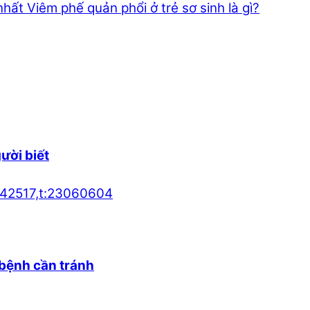
nhất
Viêm phế quản phổi ở trẻ sơ sinh là gì?
gười biết
bệnh cần tránh