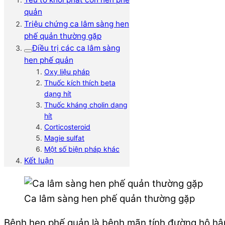
quản
Triệu chứng ca lâm sàng hen
phế quản thường gặp
Điều trị các ca lâm sàng
hen phế quản
Oxy liệu pháp
Thuốc kích thích beta
dạng hít
Thuốc kháng cholin dạng
hít
Corticosteroid
Magie sulfat
Một số biện pháp khác
Kết luận
Ca lâm sàng hen phế quản thường gặp
Bệnh hen phế quản là bệnh mãn tính đường hô hâp.