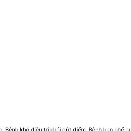
 Bệnh khó điều trị khỏi dứt điểm. Bệnh hen phế quả