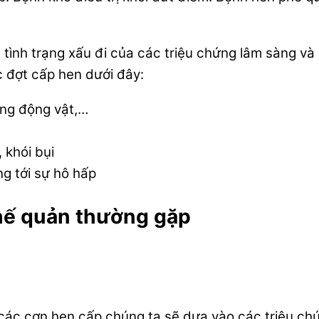
ình trạng xấu đi của các triệu chứng lâm sàng và 
c đợt cấp hen dưới đây:
ông động vật,…
 khói bụi
g tới sự hô hấp
hế quản thường gặp
các cơn hen cấp chúng ta sẽ dựa vào các triệu ch