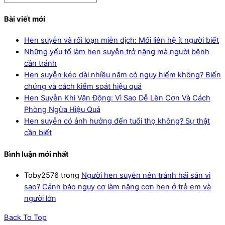
Bài viết mới
Hen suyễn và rối loạn miễn dịch: Mối liên hệ ít người biết
Những yếu tố làm hen suyễn trở nặng mà người bệnh
cần tránh
Hen suyễn kéo dài nhiều năm có nguy hiểm không? Biến
chứng và cách kiểm soát hiệu quả
Hen Suyễn Khi Vận Động: Vì Sao Dễ Lên Cơn Và Cách
Phòng Ngừa Hiệu Quả
Hen suyễn có ảnh hưởng đến tuổi thọ không? Sự thật
cần biết
Bình luận mới nhất
Toby2576
trong
Người hen suyễn nên tránh hải sản vì
sao? Cảnh báo nguy cơ làm nặng cơn hen ở trẻ em và
người lớn
Back To Top