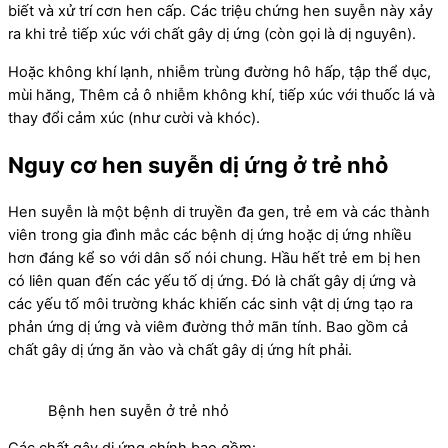
biết và xử trí cơn hen cấp. Các triệu chứng hen suyễn này xảy
ra khi trẻ tiếp xúc với chất gây dị ứng (còn gọi là dị nguyên).
Hoặc không khí lạnh, nhiễm trùng đường hô hấp, tập thể dục,
mùi hăng, Thêm cả ô nhiễm không khí, tiếp xúc với thuốc lá và
thay đổi cảm xúc (như cười và khóc).
Nguy cơ hen suyễn dị ứng ở trẻ nhỏ
Hen suyễn là một bệnh di truyền đa gen, trẻ em và các thành
viên trong gia đình mắc các bệnh dị ứng hoặc dị ứng nhiều
hơn đáng kể so với dân số nói chung. Hầu hết trẻ em bị hen
có liên quan đến các yếu tố dị ứng. Đó là chất gây dị ứng và
các yếu tố môi trường khác khiến các sinh vật dị ứng tạo ra
phản ứng dị ứng và viêm đường thở mãn tính. Bao gồm cả
chất gây dị ứng ăn vào và chất gây dị ứng hít phải.
Bệnh hen suyễn ở trẻ nhỏ