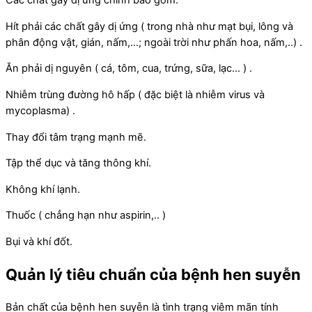
Các chất gây dị ứng chính bao gồm:
Hít phải các chất gây dị ứng ( trong nhà như mạt bụi, lông và
phân động vật, gián, nấm,…; ngoài trời như phấn hoa, nấm,..) .
Ăn phải dị nguyên ( cá, tôm, cua, trứng, sữa, lạc… ) .
Nhiễm trùng đường hô hấp ( đặc biệt là nhiễm virus và
mycoplasma) .
Thay đổi tâm trạng mạnh mẽ.
Tập thể dục và tăng thông khí.
Không khí lạnh.
Thuốc ( chẳng hạn như aspirin,.. )
Bụi và khí đốt.
Quản lý tiêu chuẩn của bệnh hen suyễn
Bản chất của bệnh hen suyễn là tình trạng viêm mãn tính