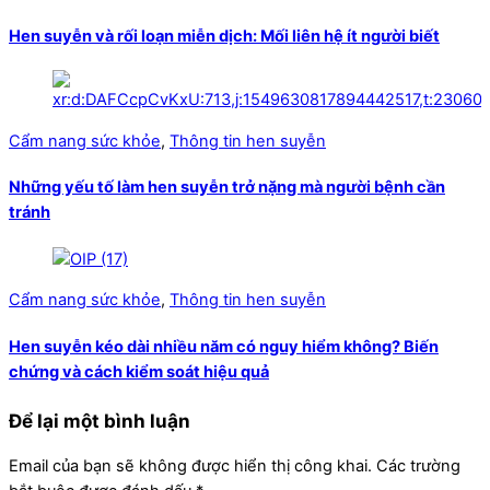
Hen suyễn và rối loạn miễn dịch: Mối liên hệ ít người biết
Cẩm nang sức khỏe
,
Thông tin hen suyễn
Những yếu tố làm hen suyễn trở nặng mà người bệnh cần
tránh
Cẩm nang sức khỏe
,
Thông tin hen suyễn
Hen suyễn kéo dài nhiều năm có nguy hiểm không? Biến
chứng và cách kiểm soát hiệu quả
Để lại một bình luận
Email của bạn sẽ không được hiển thị công khai.
Các trường