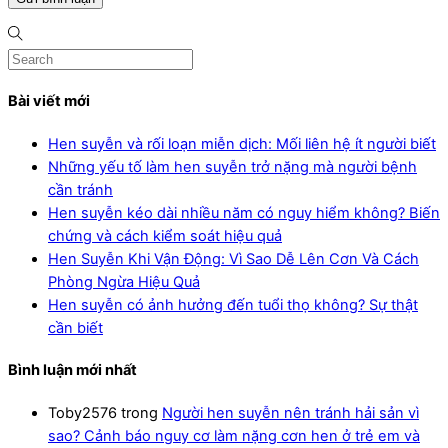
Bài viết mới
Hen suyễn và rối loạn miễn dịch: Mối liên hệ ít người biết
Những yếu tố làm hen suyễn trở nặng mà người bệnh
cần tránh
Hen suyễn kéo dài nhiều năm có nguy hiểm không? Biến
chứng và cách kiểm soát hiệu quả
Hen Suyễn Khi Vận Động: Vì Sao Dễ Lên Cơn Và Cách
Phòng Ngừa Hiệu Quả
Hen suyễn có ảnh hưởng đến tuổi thọ không? Sự thật
cần biết
Bình luận mới nhất
Toby2576
trong
Người hen suyễn nên tránh hải sản vì
sao? Cảnh báo nguy cơ làm nặng cơn hen ở trẻ em và