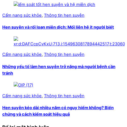
Cẩm nang sức khỏe
,
Thông tin hen suyễn
Hen suyễn và rối loạn miễn dịch: Mối liên hệ ít người biết
Cẩm nang sức khỏe
,
Thông tin hen suyễn
Những yếu tố làm hen suyễn trở nặng mà người bệnh cần
tránh
Cẩm nang sức khỏe
,
Thông tin hen suyễn
Hen suyễn kéo dài nhiều năm có nguy hiểm không? Biến
chứng và cách kiểm soát hiệu quả