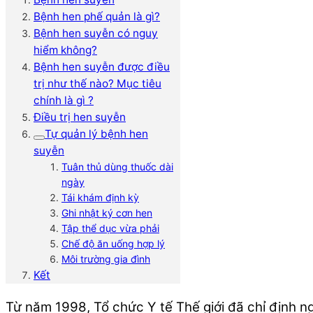
Bệnh hen phế quản là gì?
Bệnh hen suyễn có nguy
hiểm không?
Bệnh hen suyễn được điều
trị như thế nào? Mục tiêu
chính là gì ?
Điều trị hen suyễn
Tự quản lý bệnh hen
suyễn
Tuân thủ dùng thuốc dài
ngày
Tái khám định kỳ
Ghi nhật ký cơn hen
Tập thể dục vừa phải
Chế độ ăn uống hợp lý
Môi trường gia đình
Kết
Từ năm 1998, Tổ chức Y tế Thế giới đã chỉ định n