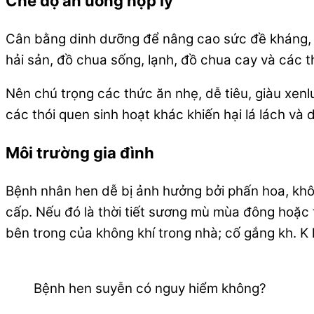
Chế độ ăn uống hợp lý
Cân bằng dinh dưỡng để nâng cao sức đề kháng, t
hải sản, đồ chua sống, lạnh, đồ chua cay và các
Nên chú trọng các thức ăn nhẹ, dễ tiêu, giàu xenl
các thói quen sinh hoạt khác khiến hại lá lách và 
Môi trường gia đình
Bệnh nhân hen dễ bị ảnh hưởng bởi phấn hoa, không
cấp. Nếu đó là thời tiết sương mù mùa đông hoặc t
bên trong của không khí trong nhà; cố gắng kh. K 
Bệnh hen suyễn có nguy hiểm không?