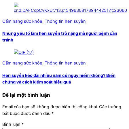
Cẩm nang sức khỏe
,
Thông tin hen suyễn
Những yếu tố làm hen suyễn trở nặng mà người bệnh cần
tránh
Cẩm nang sức khỏe
,
Thông tin hen suyễn
Hen suyễn kéo dài nhiều năm có nguy hiểm không? Biến
chứng và cách kiểm soát hiệu quả
Để lại một bình luận
Email của bạn sẽ không được hiển thị công khai.
Các trường
bắt buộc được đánh dấu
*
Bình luận
*