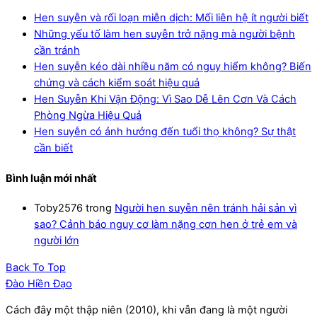
Hen suyễn và rối loạn miễn dịch: Mối liên hệ ít người biết
Những yếu tố làm hen suyễn trở nặng mà người bệnh
cần tránh
Hen suyễn kéo dài nhiều năm có nguy hiểm không? Biến
chứng và cách kiểm soát hiệu quả
Hen Suyễn Khi Vận Động: Vì Sao Dễ Lên Cơn Và Cách
Phòng Ngừa Hiệu Quả
Hen suyễn có ảnh hưởng đến tuổi thọ không? Sự thật
cần biết
Bình luận mới nhất
Toby2576
trong
Người hen suyễn nên tránh hải sản vì
sao? Cảnh báo nguy cơ làm nặng cơn hen ở trẻ em và
người lớn
Back To Top
Đào Hiền Đạo
Cách đây một thập niên (2010), khi vẫn đang là một người