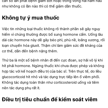
cần số lần phát bệnh giảm bớt hoặc trong vòng hai năm hầu
như không có lần nào thì có thể giảm dần thuốc.
Không tự ý mua thuốc
Việc tin những loại thuốc không rõ thành phần sẽ gây nguy
hiểm vì chúng thường được bổ sung hormone cấm. Uống lâu
dài các hormone này dễ gây béo phì, phù nề, loãng xương, rối
loạn chuyển hóa gluxit. Thậm chí làm giảm sức đề kháng của
cơ thể, dẫn đến bệnh nặng thêm.
Thứ ba là một số bệnh nhân đi đến cực đoan, sợ hãi vô lý khi
hít phải hormone. Ngừng thuốc khi chưa được phép và không
hợp tác với kế hoạch điều trị của bác sĩ. Trên thực tế, do liều
glucocorticoid hít nhỏ và tác dụng trực tiếp lên ổ viêm phổi.
Không tác dụng toàn thân như corticosteroid uống và tiêm
nên tác dụng phụ rất ít.
Điều trị tiêu chuẩn để kiểm soát viêm