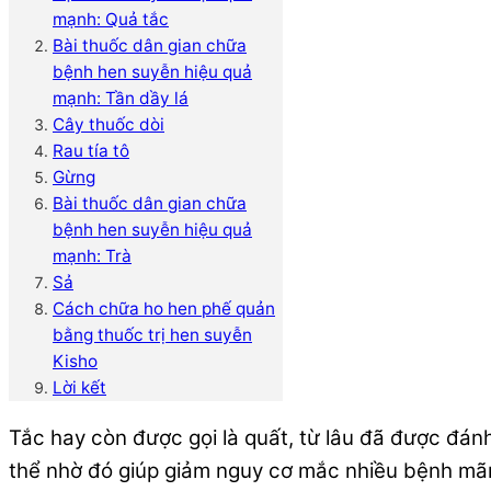
mạnh: Quả tắc
Bài thuốc dân gian chữa
bệnh hen suyễn hiệu quả
mạnh: Tần dầy lá
Cây thuốc dòi
Rau tía tô
Gừng
Bài thuốc dân gian chữa
bệnh hen suyễn hiệu quả
mạnh: Trà
Sả
Cách chữa ho hen phế quản
bằng thuốc trị hen suyễn
Kisho
Lời kết
Tắc hay còn được gọi là quất, từ lâu đã được đánh
thể nhờ đó giúp giảm nguy cơ mắc nhiều bệnh mãn 