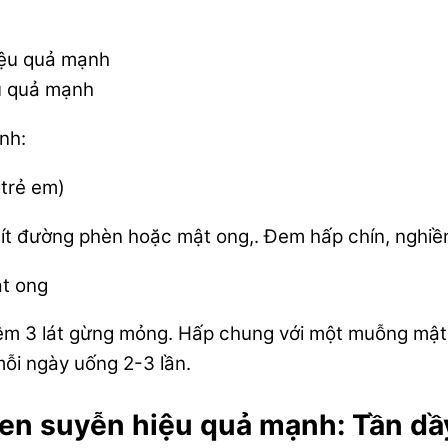
u quả mạnh
nh:
trẻ em)
ới ít đường phèn hoặc mật ong,. Đem hấp chín, nghiề
ật ong
, thêm 3 lát gừng mỏng. Hấp chung với một muỗng m
ỗi ngày uống 2-3 lần.
en suyễn hiệu quả mạnh: Tần dầy