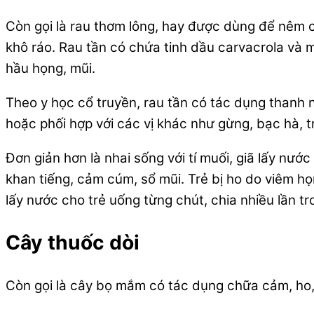
Còn gọi là rau thơm lông, hay được dùng để nêm c
khô ráo. Rau tần có chứa tinh dầu carvacrola và m
hầu họng, mũi.
Theo y học cổ truyền, rau tần có tác dụng thanh nh
hoặc phối hợp với các vị khác như gừng, bạc hà, tr
Đơn giản hơn là nhai sống với tí muối, giã lấy nư
khan tiếng, cảm cúm, sổ mũi. Trẻ bị ho do viêm họ
lấy nước cho trẻ uống từng chút, chia nhiều lần tr
Cây thuốc dòi
Còn gọi là cây bọ mắm có tác dụng chữa cảm, ho,