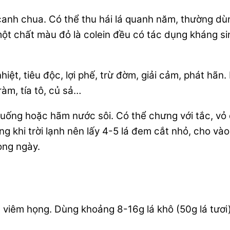
anh chua. Có thể thu hái lá quanh năm, thường dùng
ột chất màu đỏ là colein đều có tác dụng kháng sinh
iệt, tiêu độc, lợi phế, trừ đờm, giải cảm, phát hãn.
àm, tía tô, củ sả…
ớc uống hoặc hãm nước sôi. Có thể chưng với tắc, v
ng khi trời lạnh nên lấy 4-5 lá đem cắt nhỏ, cho và
ong ngày.
 viêm họng. Dùng khoảng 8-16g lá khô (50g lá tươi