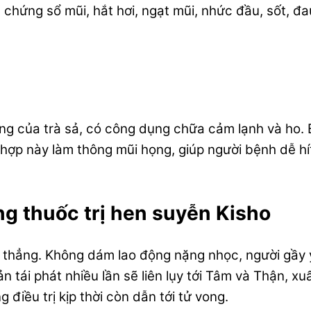
ác chứng sổ mũi, hắt hơi, ngạt mũi, nhức đầu, sốt, 
 của trà sả, có công dụng chữa cảm lạnh và ho. Bằ
 hợp này làm thông mũi họng, giúp người bệnh dễ hí
g thuốc trị hen suyễn Kisho
 thẳng. Không dám lao động nặng nhọc, người gầy y
n tái phát nhiều lần sẽ liên lụy tới Tâm và Thận, x
iều trị kịp thời còn dẫn tới tử vong.